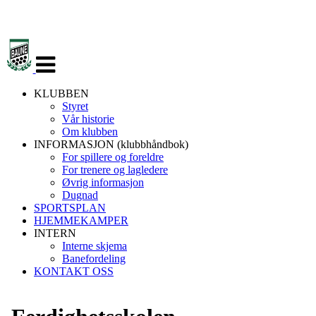
Veksle
navigasjon
KLUBBEN
Styret
Vår historie
Om klubben
INFORMASJON (klubbhåndbok)
For spillere og foreldre
For trenere og lagledere
Øvrig informasjon
Dugnad
SPORTSPLAN
HJEMMEKAMPER
INTERN
Interne skjema
Banefordeling
KONTAKT OSS