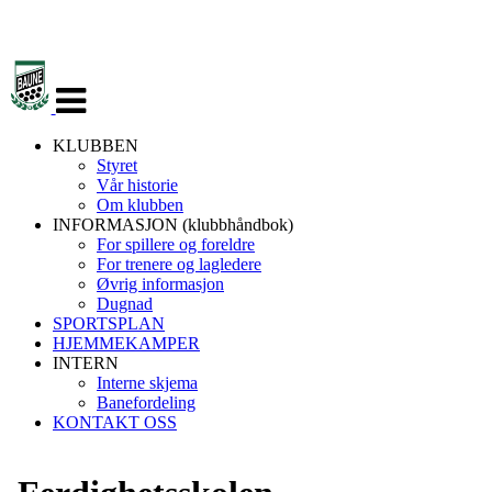
Veksle
navigasjon
KLUBBEN
Styret
Vår historie
Om klubben
INFORMASJON (klubbhåndbok)
For spillere og foreldre
For trenere og lagledere
Øvrig informasjon
Dugnad
SPORTSPLAN
HJEMMEKAMPER
INTERN
Interne skjema
Banefordeling
KONTAKT OSS