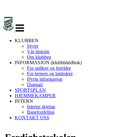
Veksle
navigasjon
KLUBBEN
Styret
Vår historie
Om klubben
INFORMASJON (klubbhåndbok)
For spillere og foreldre
For trenere og lagledere
Øvrig informasjon
Dugnad
SPORTSPLAN
HJEMMEKAMPER
INTERN
Interne skjema
Banefordeling
KONTAKT OSS