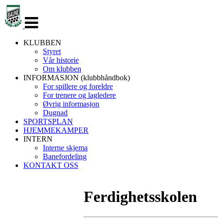
Veksle
navigasjon
KLUBBEN
Styret
Vår historie
Om klubben
INFORMASJON (klubbhåndbok)
For spillere og foreldre
For trenere og lagledere
Øvrig informasjon
Dugnad
SPORTSPLAN
HJEMMEKAMPER
INTERN
Interne skjema
Banefordeling
KONTAKT OSS
Ferdighetsskolen