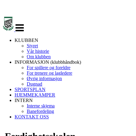
Veksle
navigasjon
KLUBBEN
Styret
Vår historie
Om klubben
INFORMASJON (klubbhåndbok)
For spillere og foreldre
For trenere og lagledere
Øvrig informasjon
Dugnad
SPORTSPLAN
HJEMMEKAMPER
INTERN
Interne skjema
Banefordeling
KONTAKT OSS