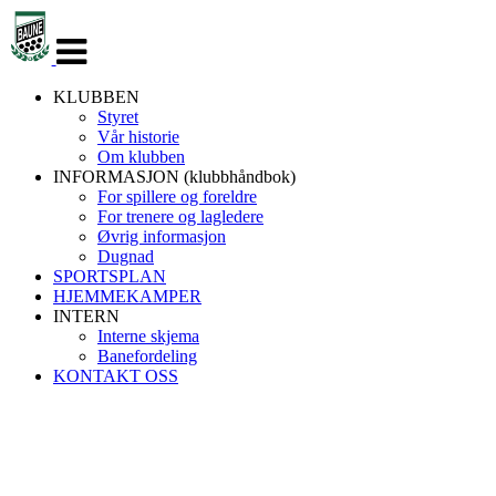
Veksle
navigasjon
KLUBBEN
Styret
Vår historie
Om klubben
INFORMASJON (klubbhåndbok)
For spillere og foreldre
For trenere og lagledere
Øvrig informasjon
Dugnad
SPORTSPLAN
HJEMMEKAMPER
INTERN
Interne skjema
Banefordeling
KONTAKT OSS